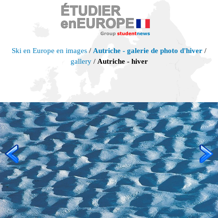
Ski en Europe en images
/
Autriche - galerie de photo d'hiver
/
gallery
/
Autriche - hiver