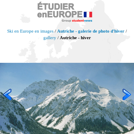
Ski en Europe en images
/
Autriche - galerie de photo d'hiver
/
gallery
/
Autriche - hiver